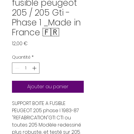
fusible peugeot
205 / 205 Gti -
Phase 1 _Made in
France 🇫🇷
Prix
12,00 €
Quantité
*
Ajouter au panier
SUPPORT BOITE A FUSIBLE
PEUGEOT 205 phase I 1983-87
"REFABRICATION"GTI CTI ou
toutes 205 Modèle redessiné
plus robuste, et testé sur 205.