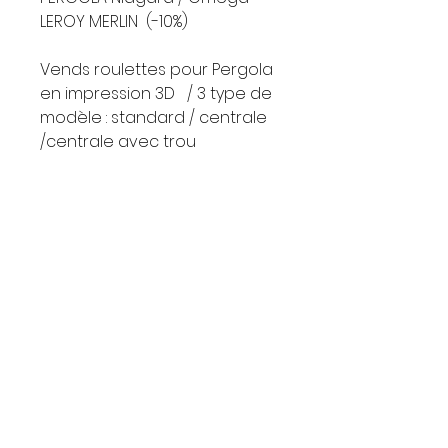
LEROY MERLIN (-10%)
Vends roulettes pour Pergola
en impression 3D / 3 type de
modèle : standard / centrale
/centrale avec trou
plus résistante que la
version fonderie aluminium
Testé depuis 2ans sur ma
pergola
Matière résistante aux UV