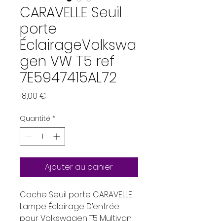
CARAVELLE Seuil
porte
ÉclairageVolkswa
gen VW T5 ref
7E5947415AL72
Prix
18,00 €
Quantité
*
Ajouter au panier
Cache Seuil porte CARAVELLE
Lampe Éclairage D’entrée
pour Volkswagen T5 Multivan