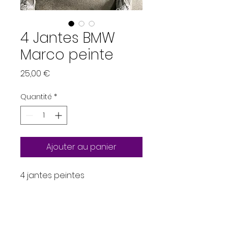
4 Jantes BMW
Marco peinte
Prix
25,00 €
Quantité
*
Ajouter au panier
4 jantes peintes
Measurement B = 26mm